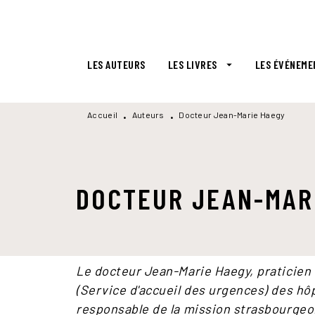
MENU
RECHERCHE
CONTENU
LES AUTEURS
LES LIVRES
LES ÉVÉNEME
arrow_drop_down
Accueil
Auteurs
Docteur Jean-Marie Haegy
•
•
DOCTEUR JEAN-MAR
Le docteur Jean-Marie Haegy, praticien 
(Service d'accueil des urgences) des hô
responsable de la mission strasbourge