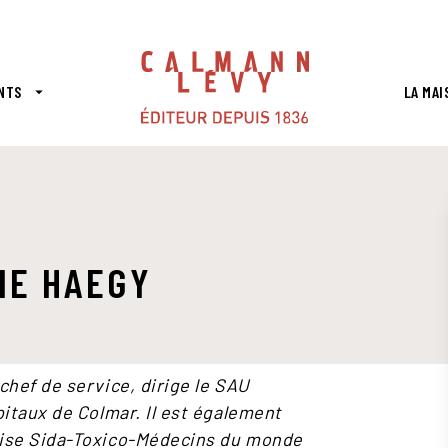
PIED DE PAGE
NTS
LA MAI
arrow_drop_down
IE HAEGY
chef de service, dirige le SAU
pitaux de Colmar. Il est également
oise Sida-Toxico-Médecins du monde