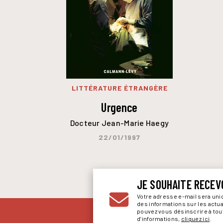
LITTÉRATURE ÉTRANGÈRE
Urgence
Docteur Jean-Marie Haegy
22/01/1997
JE SOUHAITE RECEV
Votre adresse e-mail sera un
des informations sur les actu
pouvez vous désinscrire à to
d’informations,
cliquez ici
.