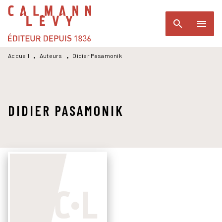
MENU
RECHERCHE
CONTENU
search
menu
PIED DE PAGE
Accueil
Auteurs
Didier Pasamonik
•
•
DIDIER PASAMONIK