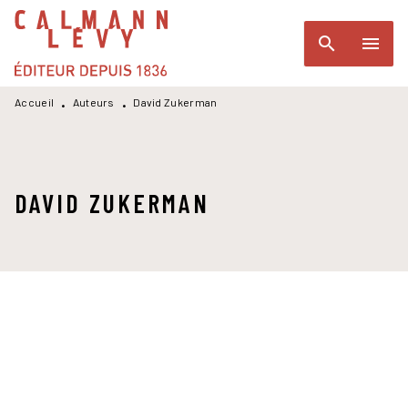
MENU
RECHERCHE
CONTENU
search
menu
PIED DE PAGE
Accueil
Auteurs
David Zukerman
•
•
DAVID ZUKERMAN