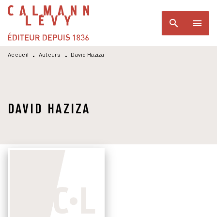
MENU
RECHERCHE
CONTENU
search
menu
PIED DE PAGE
Accueil
Auteurs
David Haziza
•
•
DAVID HAZIZA