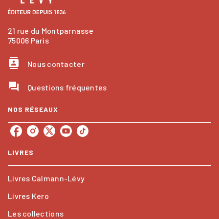
21 rue du Montparnasse
75006 Paris
contacts
Nous contacter
question_answer
Questions fréquentes
NOS RÉSEAUX
LIVRES
Livres Calmann-Lévy
Livres Kero
Les collections