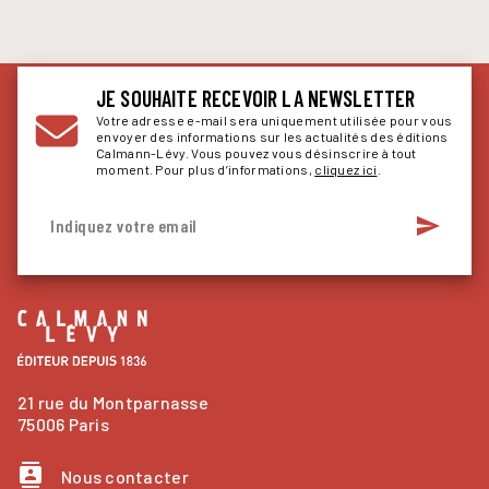
JE SOUHAITE RECEVOIR LA NEWSLETTER
Votre adresse e-mail sera uniquement utilisée pour vous
envoyer des informations sur les actualités des éditions
Calmann-Lévy. Vous pouvez vous désinscrire à tout
moment. Pour plus d’informations,
cliquez ici
.
send
Indiquez votre email
21 rue du Montparnasse
75006 Paris
contacts
Nous contacter