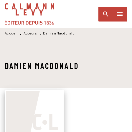
MENU
RECHERCHE
CONTENU
search
menu
PIED DE PAGE
Accueil
Auteurs
Damien Macdonald
•
•
DAMIEN MACDONALD