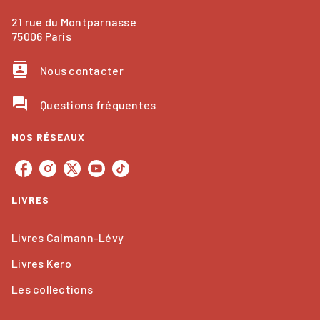
21 rue du Montparnasse
75006 Paris
contacts
Nous contacter
question_answer
Questions fréquentes
NOS RÉSEAUX
LIVRES
Livres Calmann-Lévy
Livres Kero
Les collections