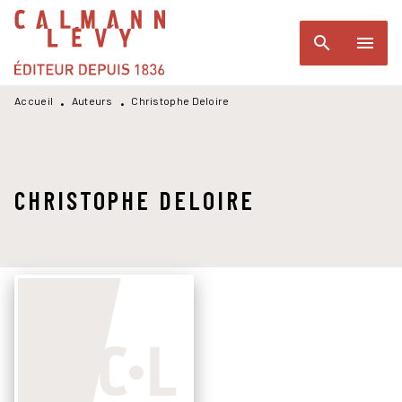
MENU
RECHERCHE
CONTENU
search
menu
PIED DE PAGE
Accueil
Auteurs
Christophe Deloire
•
•
CHRISTOPHE DELOIRE