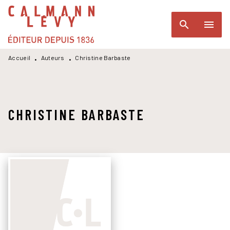
MENU
RECHERCHE
CONTENU
search
menu
PIED DE PAGE
Accueil
Auteurs
Christine Barbaste
•
•
CHRISTINE BARBASTE