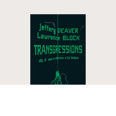
POLICIERS ET THRILLERS
Transgressions Vol IV