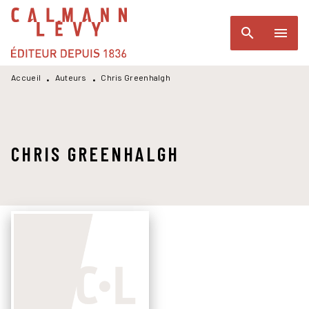
MENU
RECHERCHE
CONTENU
search
menu
PIED DE PAGE
Accueil
Auteurs
Chris Greenhalgh
•
•
CHRIS GREENHALGH