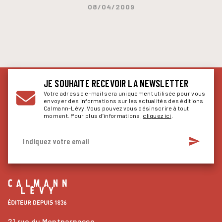
08/04/2009
JE SOUHAITE RECEVOIR LA NEWSLETTER
Votre adresse e-mail sera uniquement utilisée pour vous
envoyer des informations sur les actualités des éditions
Calmann-Lévy. Vous pouvez vous désinscrire à tout
moment. Pour plus d’informations,
cliquez ici
.
send
Indiquez votre email
21 rue du Montparnasse