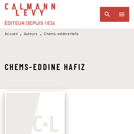
MENU
RECHERCHE
CONTENU
search
menu
PIED DE PAGE
Accueil
Auteurs
Chems-eddine Hafiz
•
•
CHEMS-EDDINE HAFIZ