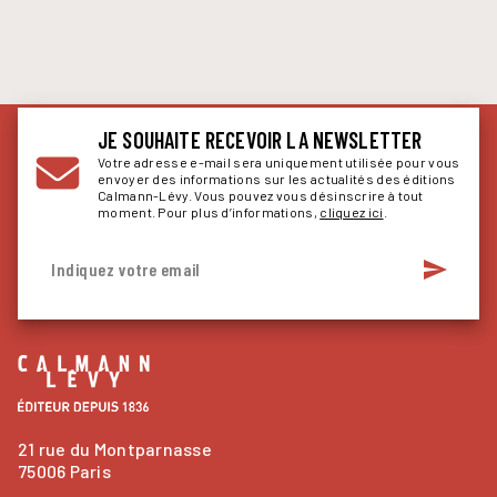
JE SOUHAITE RECEVOIR LA NEWSLETTER
Votre adresse e-mail sera uniquement utilisée pour vous
envoyer des informations sur les actualités des éditions
Calmann-Lévy. Vous pouvez vous désinscrire à tout
moment. Pour plus d’informations,
cliquez ici
.
send
Indiquez votre email
21 rue du Montparnasse
75006 Paris