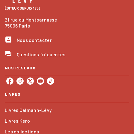
21 rue du Montparnasse
75006 Paris
contacts
Nous contacter
question_answer
Questions fréquentes
NOS RÉSEAUX
LIVRES
Livres Calmann-Lévy
Livres Kero
Les collections