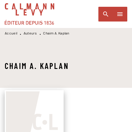
MENU
RECHERCHE
CONTENU
search
menu
PIED DE PAGE
Accueil
Auteurs
Chaim A. Kaplan
•
•
CHAIM A. KAPLAN