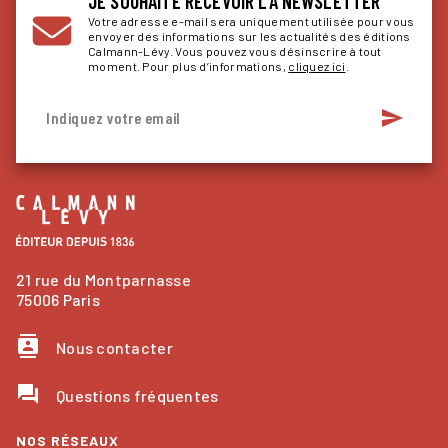
JE SOUHAITE RECEVOIR LA NEWSLETTER
Votre adresse e-mail sera uniquement utilisée pour vous
envoyer des informations sur les actualités des éditions
Calmann-Lévy. Vous pouvez vous désinscrire à tout
moment. Pour plus d’informations,
cliquez ici
.
send
Indiquez votre email
21 rue du Montparnasse
75006 Paris
contacts
Nous contacter
question_answer
Questions fréquentes
NOS RÉSEAUX