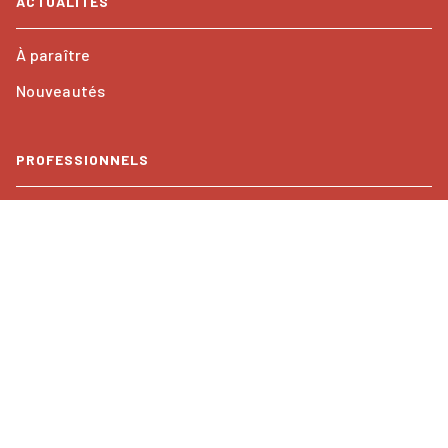
ACTUALITÉS
À paraître
Nouveautés
PROFESSIONNELS
Foreign rights
Mentions légales
CGU
Charte de référencement
Paramétrer vos cookies
Données Personnelles