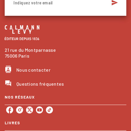
send
Indiquez votre email
21 rue du Montparnasse
75006 Paris
contacts
Nous contacter
question_answer
Questions fréquentes
NOS RÉSEAUX
LIVRES