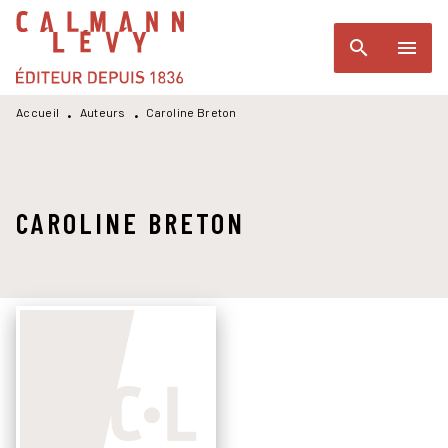
MENU
RECHERCHE
CONTENU
search
menu
PIED DE PAGE
Accueil
Auteurs
Caroline Breton
•
•
CAROLINE BRETON