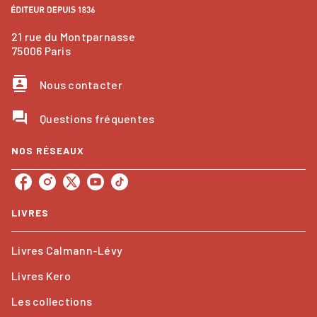
21 rue du Montparnasse
75006 Paris
contacts
Nous contacter
question_answer
Questions fréquentes
NOS RÉSEAUX
LIVRES
Livres Calmann-Lévy
Livres Kero
Les collections