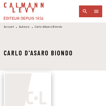
MENU
RECHERCHE
CONTENU
search
menu
PIED DE PAGE
Accueil
Auteurs
Carlo d'Asaro Biondo
•
•
CARLO D'ASARO BIONDO