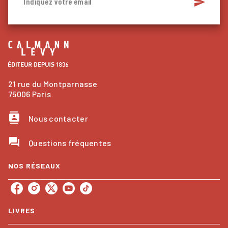
send
Indiquez votre email
21 rue du Montparnasse
75006 Paris
contacts
Nous contacter
question_answer
Questions fréquentes
NOS RÉSEAUX
LIVRES