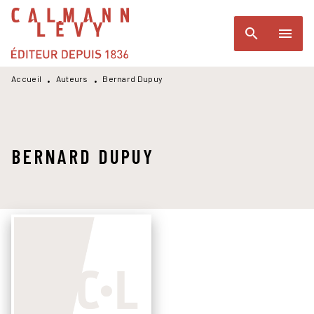
MENU
RECHERCHE
CONTENU
search
menu
PIED DE PAGE
Accueil
Auteurs
Bernard Dupuy
•
•
BERNARD DUPUY