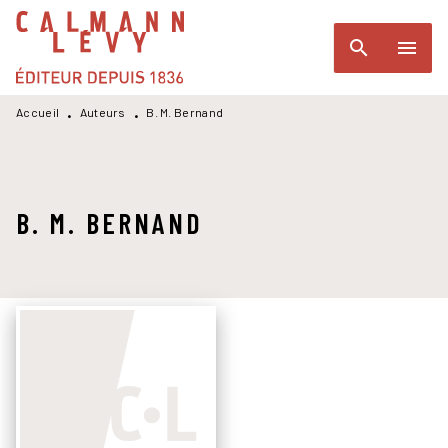
MENU
RECHERCHE
CONTENU
search
menu
PIED DE PAGE
Accueil
Auteurs
B. M. Bernand
•
•
B. M. BERNAND