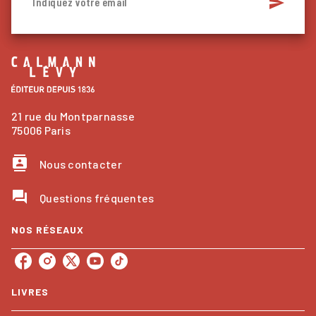
send
Indiquez votre email
21 rue du Montparnasse
75006 Paris
contacts
Nous contacter
question_answer
Questions fréquentes
NOS RÉSEAUX
LIVRES