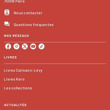
75006 Paris
contacts
Nous contacter
question_answer
Questions fréquentes
NOS RÉSEAUX
LIVRES
Livres Calmann-Lévy
Livres Kero
Les collections
ACTUALITÉS