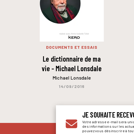
DOCUMENTS ET ESSAIS
Le dictionnaire de ma
vie - Michael Lonsdale
Michael Lonsdale
14/09/2016
JE SOUHAITE RECEV
Votre adresse e-mail sera un
des informations sur les actu
pouvez vous désinscrire à to