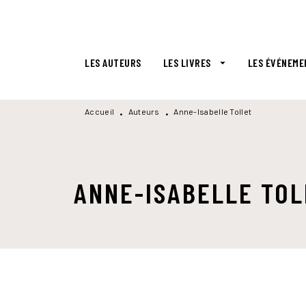
MENU
RECHERCHE
CONTENU
LES AUTEURS
LES LIVRES
LES ÉVÉNEME
arrow_drop_down
Accueil
Auteurs
Anne-Isabelle Tollet
•
•
ANNE-ISABELLE TOL