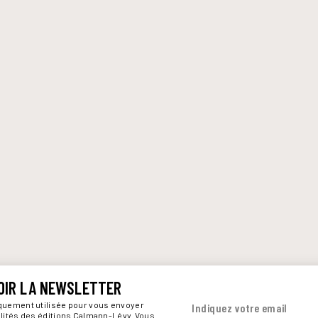
OIR LA NEWSLETTER
iquement utilisée pour vous envoyer
Indiquez votre email
alités des éditions Calmann-Lévy. Vous