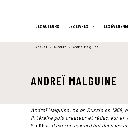
MENU
RECHERCHE
CONTENU
LES AUTEURS
LES LIVRES
LES ÉVÉNEME
arrow_drop_down
Accueil
Auteurs
Andreï Malguine
•
•
ANDREÏ MALGUINE
Andreï Malguine, né en Russie en 1958, es
littéraire puis créateur et rédacteur en
Stolitsa,
il exerce aujourd’hui dans les aff