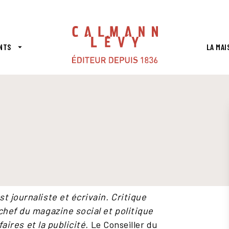
PIED DE PAGE
NTS
LA MAI
arrow_drop_down
t journaliste et écrivain. Critique
 chef du magazine social et politique
aires et la publicité.
Le Conseiller du