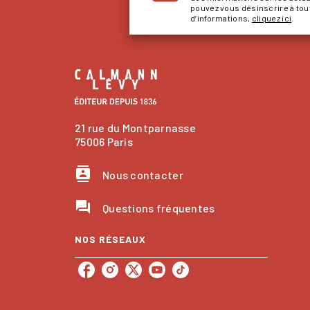
pouvez vous désinscrire à to
d’informations,
cliquez ici
.
21 rue du Montparnasse
75006 Paris
contacts
Nous contacter
question_answer
Questions fréquentes
NOS RÉSEAUX