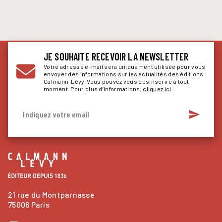
JE SOUHAITE RECEVOIR LA NEWSLETTER
Votre adresse e-mail sera uniquement utilisée pour vous
envoyer des informations sur les actualités des éditions
Calmann-Lévy. Vous pouvez vous désinscrire à tout
moment. Pour plus d’informations,
cliquez ici
.
send
Indiquez votre email
21 rue du Montparnasse
75006 Paris