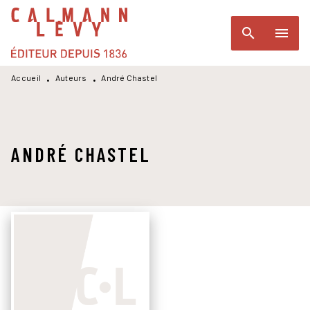
MENU
RECHERCHE
CONTENU
search
menu
PIED DE PAGE
Accueil
Auteurs
André Chastel
•
•
ANDRÉ CHASTEL