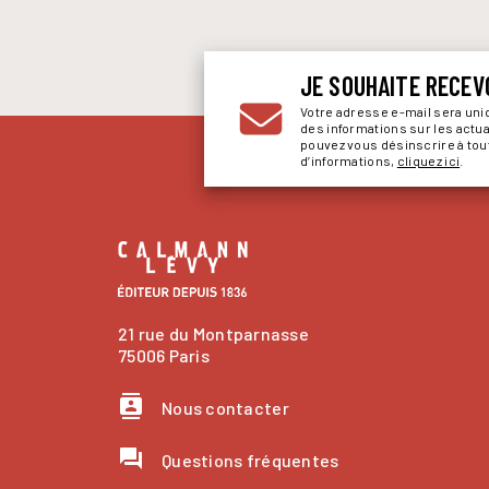
JE SOUHAITE RECEV
Votre adresse e-mail sera un
des informations sur les actu
pouvez vous désinscrire à to
d’informations,
cliquez ici
.
21 rue du Montparnasse
75006 Paris
contacts
Nous contacter
question_answer
Questions fréquentes