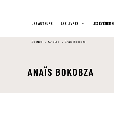
MENU
RECHERCHE
CONTENU
LES AUTEURS
LES LIVRES
LES ÉVÉNEME
arrow_drop_down
Accueil
Auteurs
Anaïs Bokobza
•
•
ANAÏS BOKOBZA