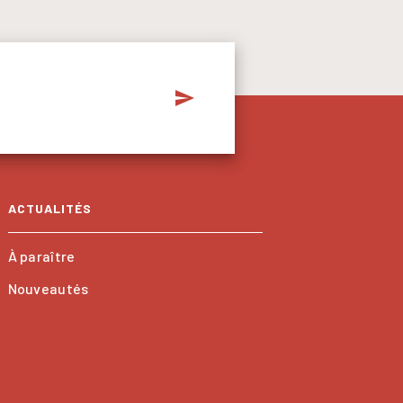
send
ACTUALITÉS
À paraître
Nouveautés