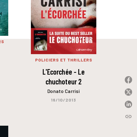
RS
POLICIERS ET THRILLERS
L'Ecorchée - Le
chuchoteur 2
P
Donato Carrisi
P
16/10/2013
P
link
C