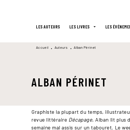
MENU
RECHERCHE
CONTENU
LES AUTEURS
LES LIVRES
LES ÉVÉNEME
arrow_drop_down
Accueil
Auteurs
Alban Périnet
•
•
ALBAN PÉRINET
Graphiste la plupart du temps, illustrate
revue littéraire
Décapage
, Alban lit plu
semaine mal assis sur un tabouret. Le wee