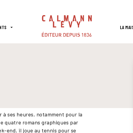
PIED DE PAGE
NTS
LA MAI
arrow_drop_down
ur à ses heures, notamment pour la
s de quatre romans graphiques par
k-end, il joue au tennis pour se