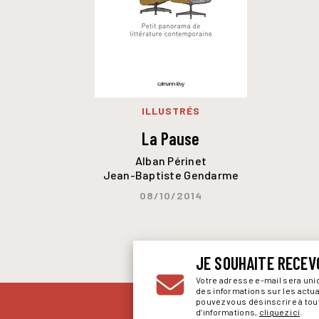
ILLUSTRÉS
La Pause
Alban Périnet
Jean-Baptiste Gendarme
08/10/2014
JE SOUHAITE RECEV
Votre adresse e-mail sera un
des informations sur les actu
pouvez vous désinscrire à to
d’informations,
cliquez ici
.