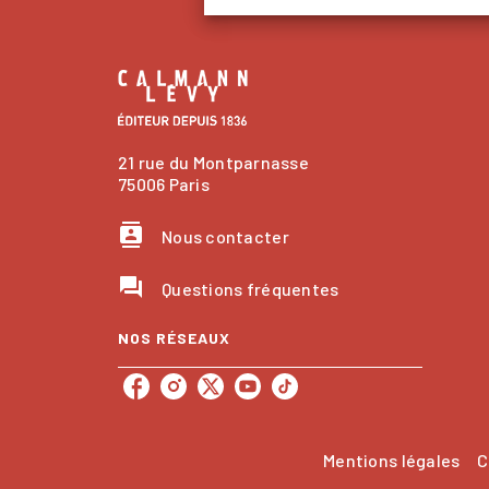
21 rue du Montparnasse
75006 Paris
contacts
Nous contacter
question_answer
Questions fréquentes
NOS RÉSEAUX
Mentions légales
C