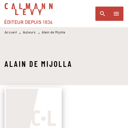
MENU
RECHERCHE
CONTENU
search
menu
PIED DE PAGE
Accueil
Auteurs
Alain de Mijolla
•
•
ALAIN DE MIJOLLA