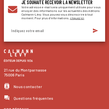
JE SOUHAITE RECEVOIR LA NEWSLETTER
Votre adresse e-mail sera uniquement utilisée pour vous
envoyer des informations sur les actualités des éditions
Calmann-Lévy. Vous pouvez vous désinscrire à tout
moment. Pour plus d’informations,
cliquez ici
.
send
Indiquez votre email
21 rue du Montparnasse
75006 Paris
contacts
Nous contacter
question_answer
Questions fréquentes