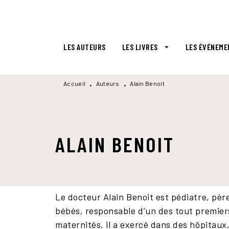
MENU
RECHERCHE
CONTENU
LES AUTEURS
LES LIVRES
LES ÉVÉNEME
arrow_drop_down
Accueil
Auteurs
Alain Benoit
•
•
ALAIN BENOIT
Le docteur Alain Benoit est pédiatre, pè
bébés, responsable d’un des tout premier
maternités, il a exercé dans des hôpitaux,