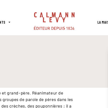
PIED DE PAGE
NTS
LA MAI
arrow_drop_down
re et grand-père. Réanimateur de
s groupes de parole de pères dans les
 des crèches, des pouponnières ; il a