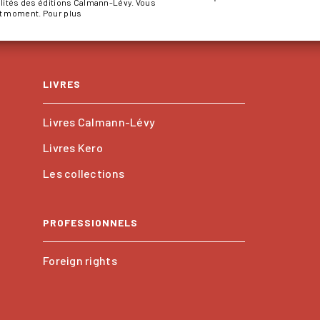
alités des éditions Calmann-Lévy. Vous
ut moment. Pour plus
LIVRES
Livres Calmann-Lévy
Livres Kero
Les collections
PROFESSIONNELS
Foreign rights