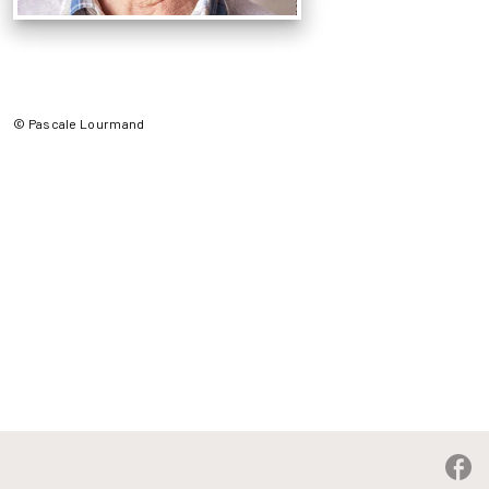
© Pascale Lourmand
P