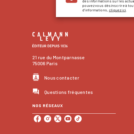
des informations sur les actu
pouvez vous désinscrire à to
d’informations,
cliquez ici
.
21 rue du Montparnasse
75006 Paris
contacts
Nous contacter
question_answer
Questions fréquentes
NOS RÉSEAUX