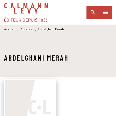
MENU
RECHERCHE
CONTENU
search
menu
PIED DE PAGE
Accueil
Auteurs
Abdelghani Merah
•
•
ABDELGHANI MERAH