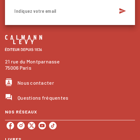
send
Indiquez votre email
21 rue du Montparnasse
75006 Paris
contacts
Nous contacter
question_answer
Questions fréquentes
NOS RÉSEAUX
LIVRES