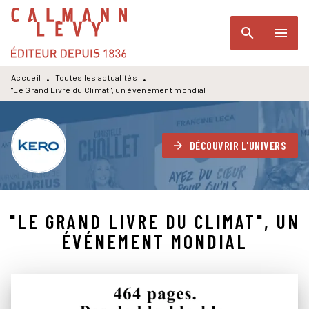
MENU
RECHERCHE
CONTENU
search
menu
PIED DE PAGE
Accueil
Toutes les actualités
•
•
"Le Grand Livre du Climat", un événement mondial
DÉCOUVRIR L'UNIVERS
arrow_forward
"LE GRAND LIVRE DU CLIMAT", UN
ÉVÉNEMENT MONDIAL