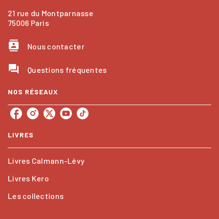
21 rue du Montparnasse
75006 Paris
contacts
Nous contacter
question_answer
Questions fréquentes
NOS RÉSEAUX
LIVRES
Livres Calmann-Lévy
Livres Kero
Les collections