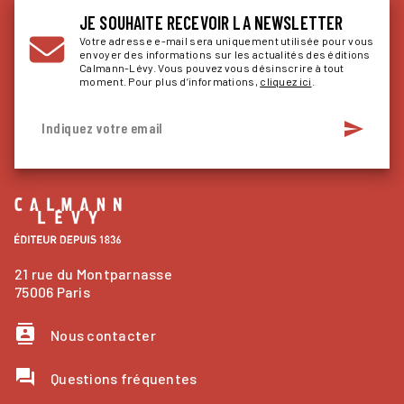
JE SOUHAITE RECEVOIR LA NEWSLETTER
Votre adresse e-mail sera uniquement utilisée pour vous
envoyer des informations sur les actualités des éditions
Calmann-Lévy. Vous pouvez vous désinscrire à tout
moment. Pour plus d’informations,
cliquez ici
.
send
Indiquez votre email
21 rue du Montparnasse
75006 Paris
contacts
Nous contacter
question_answer
Questions fréquentes