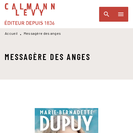
MENU
RECHERCHE
CONTENU
search
menu
PIED DE PAGE
Accueil
Messagère des anges
•
MESSAGÈRE DES ANGES