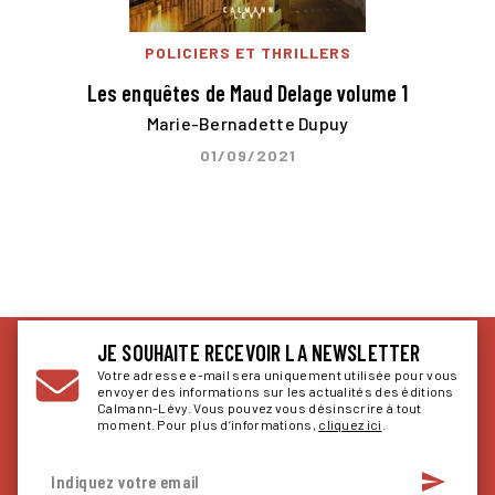
POLICIERS ET THRILLERS
Les enquêtes de Maud Delage volume 1
Marie-Bernadette Dupuy
01/09/2021
JE SOUHAITE RECEVOIR LA NEWSLETTER
Votre adresse e-mail sera uniquement utilisée pour vous
envoyer des informations sur les actualités des éditions
Calmann-Lévy. Vous pouvez vous désinscrire à tout
moment. Pour plus d’informations,
cliquez ici
.
send
Indiquez votre email