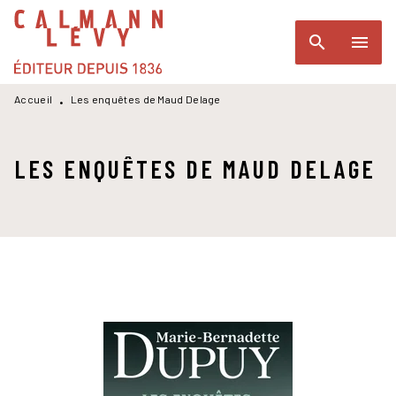
MENU
RECHERCHE
CONTENU
search
menu
PIED DE PAGE
Accueil
Les enquêtes de Maud Delage
•
LES ENQUÊTES DE MAUD DELAGE