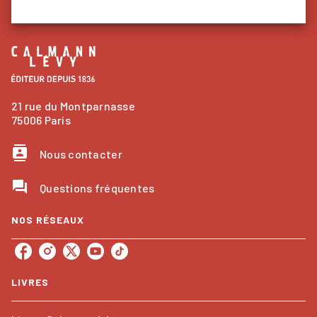
21 rue du Montparnasse
75006 Paris
contacts
Nous contacter
question_answer
Questions fréquentes
NOS RÉSEAUX
LIVRES