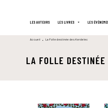
MENU
RECHERCHE
CONTENU
LES AUTEURS
LES LIVRES
LES ÉVÉNEME
arrow_drop_down
Accueil
La Folle destinée des Kerdelec
•
LA FOLLE DESTINÉE