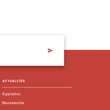
send
ACTUALITÉS
À paraître
Nouveautés