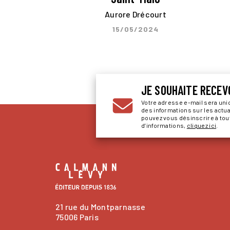
Aurore Drécourt
15/05/2024
JE SOUHAITE RECEV
Votre adresse e-mail sera un
des informations sur les actu
pouvez vous désinscrire à to
d’informations,
cliquez ici
.
21 rue du Montparnasse
75006 Paris