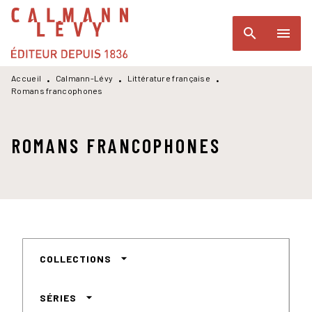
MENU
RECHERCHE
CONTENU
search
menu
PIED DE PAGE
Accueil
Calmann-Lévy
Littérature française
•
•
•
Romans francophones
ROMANS FRANCOPHONES
arrow_drop_down
COLLECTIONS
arrow_drop_down
SÉRIES