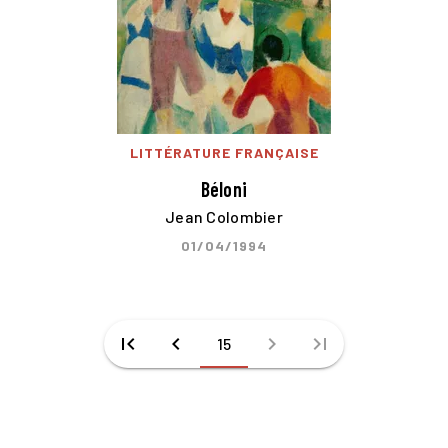
LITTÉRATURE FRANÇAISE
Béloni
Jean Colombier
01/04/1994
first_page
chevron_left
chevron_right
last_page
15