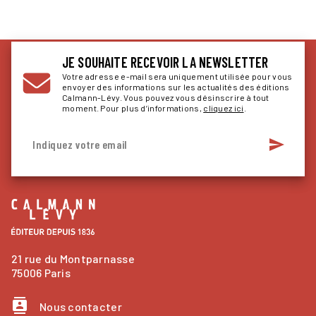
JE SOUHAITE RECEVOIR LA NEWSLETTER
Votre adresse e-mail sera uniquement utilisée pour vous
envoyer des informations sur les actualités des éditions
Calmann-Lévy. Vous pouvez vous désinscrire à tout
moment. Pour plus d’informations,
cliquez ici
.
send
Indiquez votre email
21 rue du Montparnasse
75006 Paris
contacts
Nous contacter