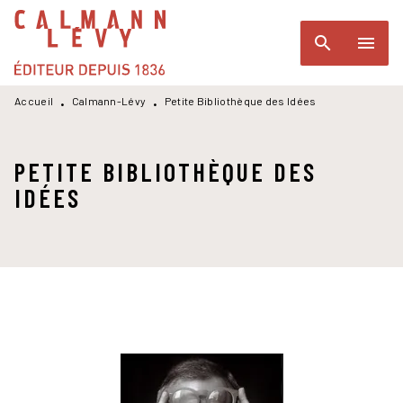
MENU
RECHERCHE
CONTENU
search
menu
PIED DE PAGE
Accueil
Calmann-Lévy
Petite Bibliothèque des Idées
•
•
PETITE BIBLIOTHÈQUE DES
IDÉES