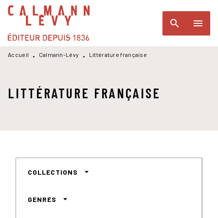
MENU
RECHERCHE
CONTENU
search
menu
PIED DE PAGE
Accueil
Calmann-Lévy
Littérature française
•
•
LITTÉRATURE FRANÇAISE
arrow_drop_down
COLLECTIONS
arrow_drop_down
GENRES