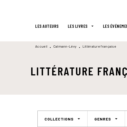
MENU
RECHERCHE
CONTENU
LES AUTEURS
LES LIVRES
LES ÉVÉNEME
arrow_drop_down
Accueil
Calmann-Lévy
Littérature française
•
•
LITTÉRATURE FRANÇ
arrow_drop_down
arrow_drop_down
COLLECTIONS
GENRES