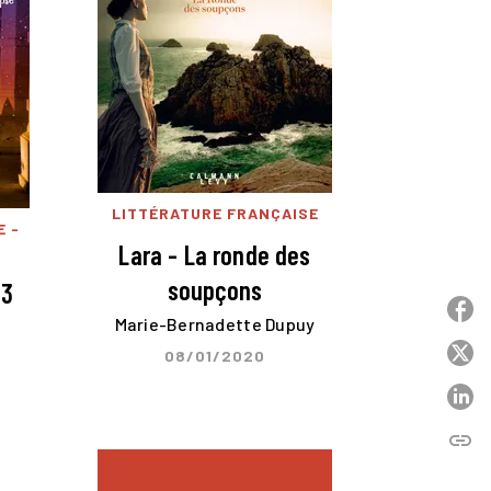
LITTÉRATURE FRANÇAISE
E -
Lara - La ronde des
soupçons
 3
P
Marie-Bernadette Dupuy
P
08/01/2020
P
link
C