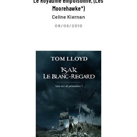
Le Royaume empoisonné, (Les
Moorehawke*)
Celine Kiernan
08/09/2010