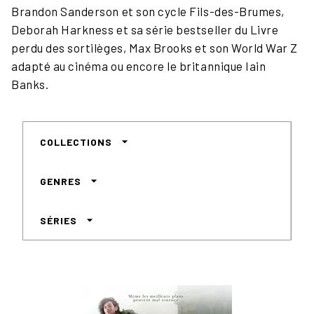
Brandon Sanderson et son cycle Fils-des-Brumes,
Deborah Harkness et sa série bestseller du Livre
perdu des sortilèges, Max Brooks et son World War Z
adapté au cinéma ou encore le britannique Iain
Banks.
arrow_drop_down
COLLECTIONS
arrow_drop_down
GENRES
arrow_drop_down
SÉRIES