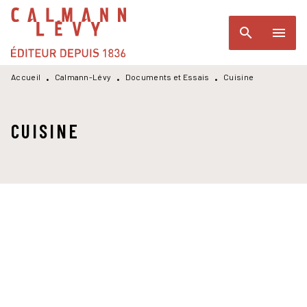
MENU
RECHERCHE
CONTENU
search
menu
PIED DE PAGE
Accueil
Calmann-Lévy
Documents et Essais
Cuisine
•
•
•
CUISINE