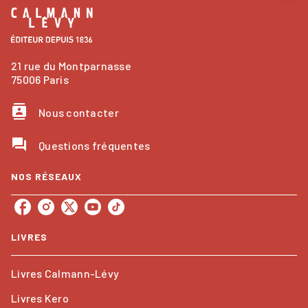
21 rue du Montparnasse
75006 Paris
contacts
Nous contacter
question_answer
Questions fréquentes
NOS RÉSEAUX
LIVRES
Livres Calmann-Lévy
Livres Kero