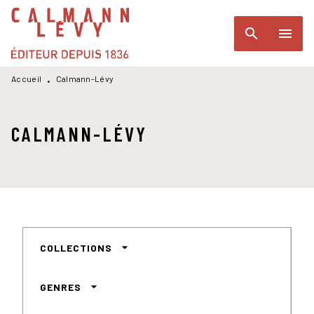
MENU
RECHERCHE
CONTENU
search
menu
PIED DE PAGE
Accueil
Calmann-Lévy
•
CALMANN-LÉVY
arrow_drop_down
COLLECTIONS
arrow_drop_down
GENRES