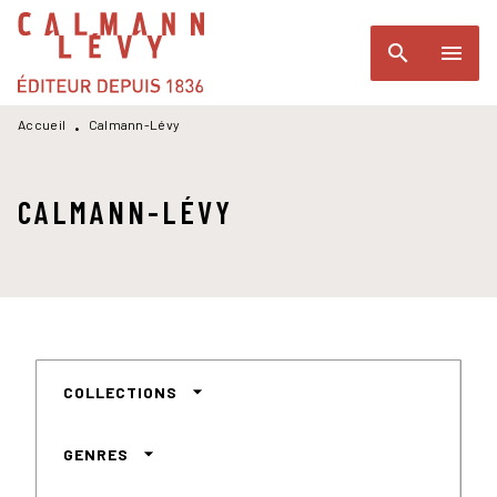
MENU
RECHERCHE
CONTENU
search
menu
PIED DE PAGE
Accueil
Calmann-Lévy
•
CALMANN-LÉVY
arrow_drop_down
COLLECTIONS
arrow_drop_down
GENRES