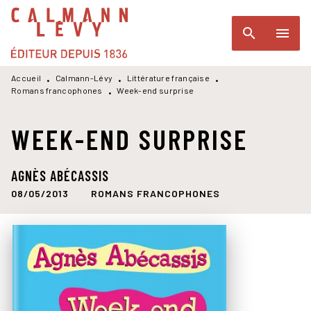
MENU
RECHERCHE
CONTENU
search
menu
PIED DE PAGE
Accueil
Calmann-Lévy
Littérature française
•
•
•
Romans francophones
Week-end surprise
•
WEEK-END SURPRISE
AGNÈS ABÉCASSIS
08/05/2013
ROMANS FRANCOPHONES