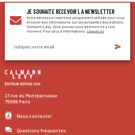
JE SOUHAITE RECEVOIR LA NEWSLETTER
Votre adresse e-mail sera uniquement utilisée pour vous
envoyer des informations sur les actualités des éditions
Calmann-Lévy. Vous pouvez vous désinscrire à tout
moment. Pour plus d’informations,
cliquez ici
.
send
Indiquez votre email
21 rue du Montparnasse
75006 Paris
contacts
Nous contacter
question_answer
Questions fréquentes