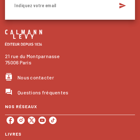
send
Indiquez votre email
21 rue du Montparnasse
75006 Paris
contacts
Nous contacter
question_answer
Questions fréquentes
NOS RÉSEAUX
LIVRES