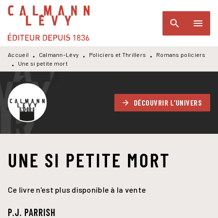
MENU
RECHERCHE
CONTENU
search
menu
PIED DE PAGE
Accueil
Calmann-Lévy
Policiers et Thrillers
Romans policiers
•
•
•
Une si petite mort
•
DÉCOUVRIR L'UNIVERS
arrow_forward
UNE SI PETITE MORT
Ce livre n'est plus disponible à la vente
P.J. PARRISH