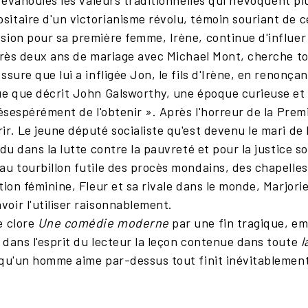
t évanouies les valeurs traditionnelles qui n'évoquent 
itaire d'un victorianisme révolu, témoin souriant de 
sion pour sa première femme, Irène, continue d'influer
près deux ans de mariage avec Michael Mont, cherche to
sure que lui a infligée Jon, le fils d'Irène, en renonçant
ue que décrit John Galsworthy, une époque curieuse et i
désespérément de l'obtenir ». Après l'horreur de la Pre
r. Le jeune député socialiste qu'est devenu le mari de 
du dans la lutte contre la pauvreté et pour la justice s
u tourbillon futile des procès mondains, des chapelles 
ion féminine, Fleur et sa rivale dans le monde, Marjorie
oir l'utiliser raisonnablement.
e clore
Une comédie moderne
par une fin tragique, em
 dans l'esprit du lecteur la leçon contenue dans toute
l
 qu'un homme aime par-dessus tout finit inévitablement 