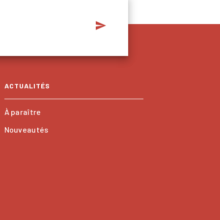
send
ACTUALITÉS
À paraître
Nouveautés