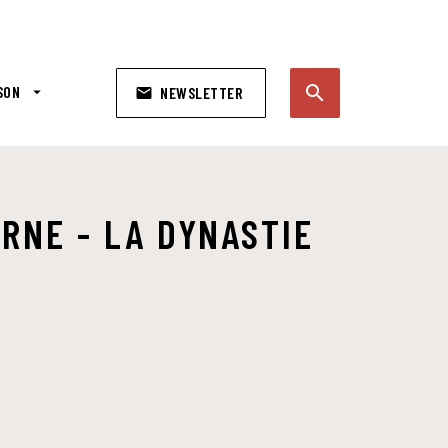
search
SON
arrow_drop_down
NEWSLETTER
email
search
RNE - LA DYNASTIE