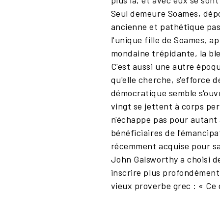
plus là, et avec eux se son
Seul demeure Soames, dépos
ancienne et pathétique pas
l'unique fille de Soames, a
mondaine trépidante, la bles
C'est aussi une autre époq
qu'elle cherche, s'efforce 
démocratique semble s'ouvri
vingt se jettent à corps per
n'échappe pas pour autant a
bénéficiaires de l'émancipat
récemment acquise pour sav
John Galsworthy a choisi d
inscrire plus profondément
vieux proverbe grec : « Ce