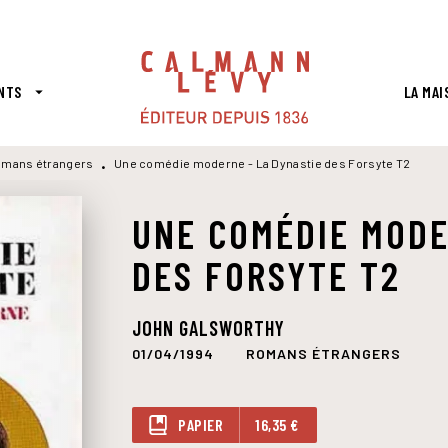
PIED DE PAGE
NTS
LA MAI
arrow_drop_down
mans étrangers
Une comédie moderne - La Dynastie des Forsyte T2
•
UNE COMÉDIE MODE
DES FORSYTE T2
JOHN GALSWORTHY
01/04/1994
ROMANS ÉTRANGERS
PAPIER
16,35 €