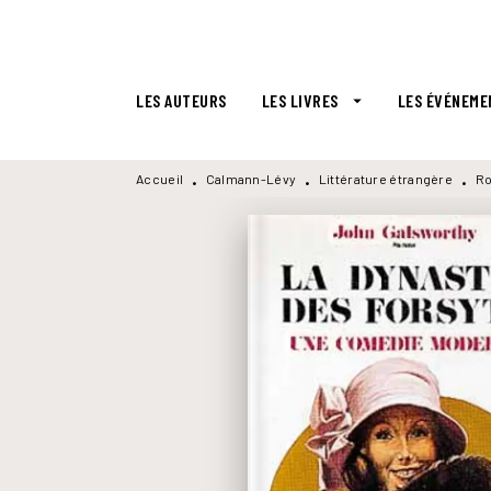
MENU
RECHERCHE
CONTENU
LES AUTEURS
LES LIVRES
LES ÉVÉNEME
arrow_drop_down
Accueil
Calmann-Lévy
Littérature étrangère
Ro
•
•
•