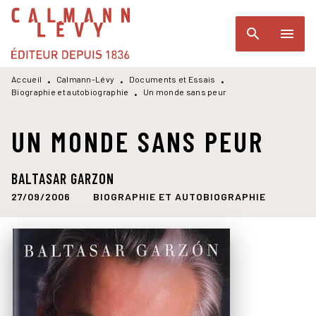
MENU
RECHERCHE
CONTENU
search
menu
PIED DE PAGE
Accueil
Calmann-Lévy
Documents et Essais
•
•
•
Biographie et autobiographie
Un monde sans peur
•
UN MONDE SANS PEUR
BALTASAR GARZON
27/09/2006
BIOGRAPHIE ET AUTOBIOGRAPHIE