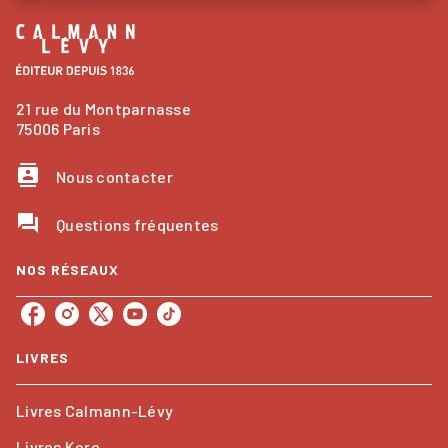
21 rue du Montparnasse
75006 Paris
contacts
Nous contacter
question_answer
Questions fréquentes
NOS RÉSEAUX
LIVRES
Livres Calmann-Lévy
Livres Kero