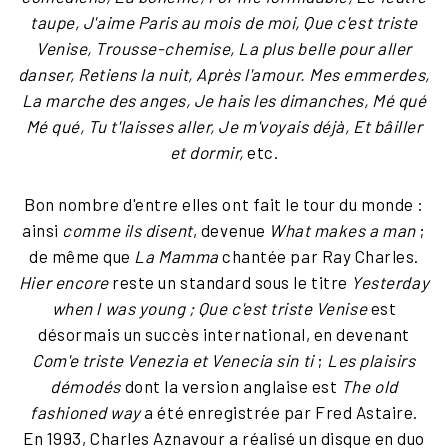
taupe, J'aime Paris au mois de moi, Que c'est triste
Venise, Trousse-chemise, La plus belle pour aller
danser, Retiens la nuit, Après l'amour. Mes emmerdes,
La marche des anges, Je hais les dimanches, Mé qué
Mé qué, Tu t'laisses aller, Je m'voyais déjà, Et bâiller
et dormir,
etc.
Bon nombre d'entre elles ont fait le tour du monde :
ainsi
comme ils disent
, devenue
What makes a man
;
de même que
La Mamma
chantée par Ray Charles.
Hier encore
reste un standard sous le titre
Yesterday
when l was young ; Que c'est triste Venise
est
désormais un succès international, en devenant
Com'e triste Venezia et Venecia sin ti
;
Les plaisirs
démodés
dont la version anglaise est
The old
fashioned way
a été enregistrée par Fred Astaire.
En 1993, Charles Aznavour a réalisé un disque en duo