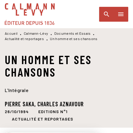
MENU
RECHERCHE
CONTENU
search
menu
PIED DE PAGE
Accueil
Calmann-Lévy
Documents et Essais
•
•
•
Actualité et reportages
Un homme et ses chansons
•
UN HOMME ET SES
CHANSONS
L'Intégrale
PIERRE SAKA
,
CHARLES AZNAVOUR
26/10/1994
EDITIONS N°1
ACTUALITÉ ET REPORTAGES