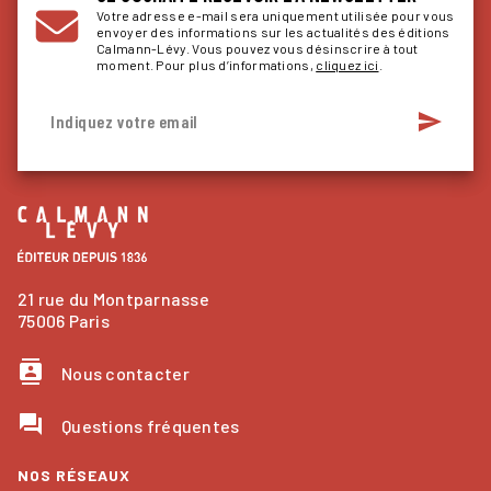
Votre adresse e-mail sera uniquement utilisée pour vous
envoyer des informations sur les actualités des éditions
Calmann-Lévy. Vous pouvez vous désinscrire à tout
moment. Pour plus d’informations,
cliquez ici
.
send
Indiquez votre email
21 rue du Montparnasse
75006 Paris
contacts
Nous contacter
question_answer
Questions fréquentes
NOS RÉSEAUX