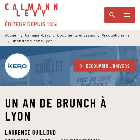
MENU
RECHERCHE
CONTENU
search
menu
PIED DE PAGE
Accueil
Calmann-Lévy
Documents et Essais
Vie quotidienne
•
•
•
Un an de brunch à Lyon
•
DÉCOUVRIR L'UNIVERS
arrow_forward
UN AN DE BRUNCH À
LYON
LAURENCE GUILLOUD