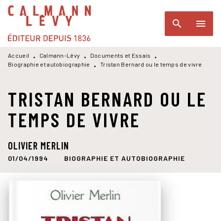
MENU
RECHERCHE
CONTENU
search
menu
PIED DE PAGE
Accueil
Calmann-Lévy
Documents et Essais
•
•
•
Biographie et autobiographie
Tristan Bernard ou le temps de vivre
•
TRISTAN BERNARD OU LE
TEMPS DE VIVRE
OLIVIER MERLIN
01/04/1994
BIOGRAPHIE ET AUTOBIOGRAPHIE