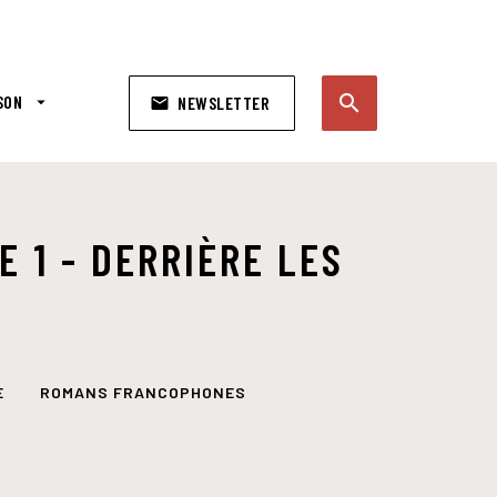
search
SON
arrow_drop_down
NEWSLETTER
email
search
E 1 - DERRIÈRE LES
E
ROMANS FRANCOPHONES