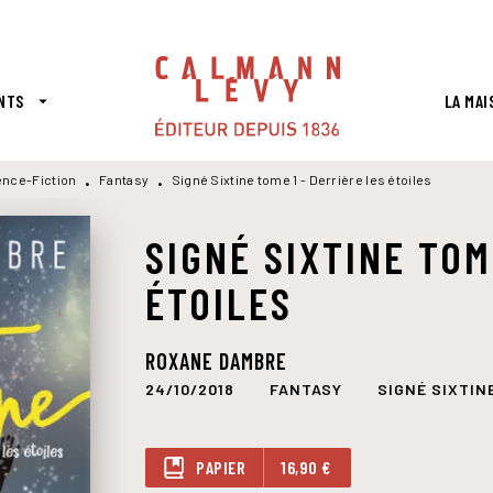
PIED DE PAGE
NTS
LA MAI
arrow_drop_down
ence-Fiction
Fantasy
Signé Sixtine tome 1 - Derrière les étoiles
•
•
SIGNÉ SIXTINE TOM
ÉTOILES
ROXANE DAMBRE
24/10/2018
FANTASY
SIGNÉ SIXTIN
PAPIER
16,90 €