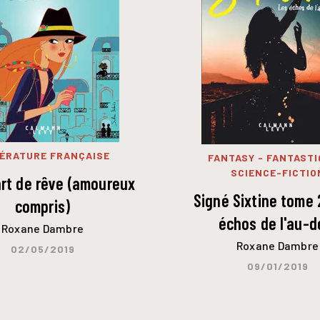
TÉRATURE FRANÇAISE
FANTASY - FANTASTI
SCIENCE-FICTIO
rt de rêve (amoureux
Signé Sixtine tome 
compris)
échos de l'au-d
Roxane Dambre
Roxane Dambre
02/05/2019
09/01/2019