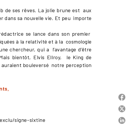
ob de ses rêves. La jolie brune est aux
er dans sa nouvelle vie. Et peu importe
 rédactrice se lance dans son premier
uées à la relativité et à la cosmologie
une chercheur, qui a l’avantage d’être
is bientôt, Elvis Ellroy, le King de
qui auraient bouleversé notre perception
nts,
P
P
exclu/signe-sixtine
P