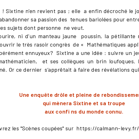
! Sixtine n’en revient pas ; elle a enfin décroché le j
ut abandonner sa passion des tenues bariolées pour entr
e les sujets dont personne ne veut.
ourire, ni d’un manteau jaune poussin, la pétillante
uvrir le très rasoir congrès de « Mathématiques appliq
pérément ennuyeux? Sixtine a une idée : suivre un je
thématicien, et ses collègues un brin loufoques. Ma
iné. Or ce dernier s’apprêtait à faire des révélations 
Une enquête drôle et pleine de rebondisseme
qui mènera Sixtine et sa troupe
aux confi ns du monde connu.
uvrez les "Scènes coupées" sur https://calmann-levy.fr/