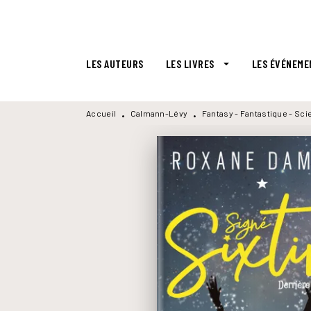
MENU
RECHERCHE
CONTENU
LES AUTEURS
LES LIVRES
LES ÉVÉNEME
arrow_drop_down
Accueil
Calmann-Lévy
Fantasy - Fantastique - Sci
•
•