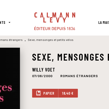
PIED DE PAGE
NTS
LA MAI
arrow_drop_down
mans étrangers
Sexe, mensonges et petits vélos
•
SEXE, MENSONGES 
WILLY VOET
07/06/2000
ROMANS ÉTRANGERS
PAPIER
18,40 €