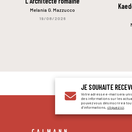
L'Architecte romaine
Kaede
Melania G. Mazzucco
19/08/2026
JE SOUHAITE RECEV
Votre adresse e-mail sera un
des informations sur les actu
pouvez vous désinscrire à to
d’informations,
cliquez ici
.