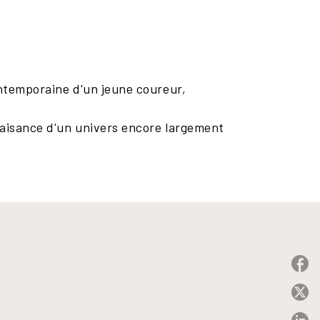
ontemporaine d'un jeune coureur,
plaisance d'un univers encore largement
P
P