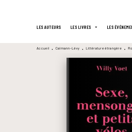
MENU
RECHERCHE
CONTENU
LES AUTEURS
LES LIVRES
LES ÉVÉNEME
arrow_drop_down
Accueil
Calmann-Lévy
Littérature étrangère
Ro
•
•
•