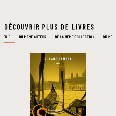
DÉCOUVRIR PLUS DE LIVRES
 SÉRIE
DU MÊME AUTEUR
DE LA MÊME COLLECTION
DU MÊM