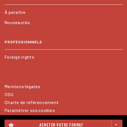
À paraître
Nouveautés
PROFESSIONNELS
Foreign rights
Mentions légales
CGU
Charte de référencement
Paramétrer vos cookies
Données Personnelles
ACHETER VOTRE FORMAT
shopping_basket
arrow_drop_down