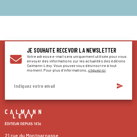
JE SOUHAITE RECEVOIR LA NEWSLETTER
Votre adresse e-mail sera uniquement utilisée pour vous
envoyer des informations sur les actualités des éditions
Calmann-Lévy. Vous pouvez vous désinscrire à tout
moment. Pour plus d’informations,
cliquez ici
.
send
Indiquez votre email
21 rue du Montparnasse