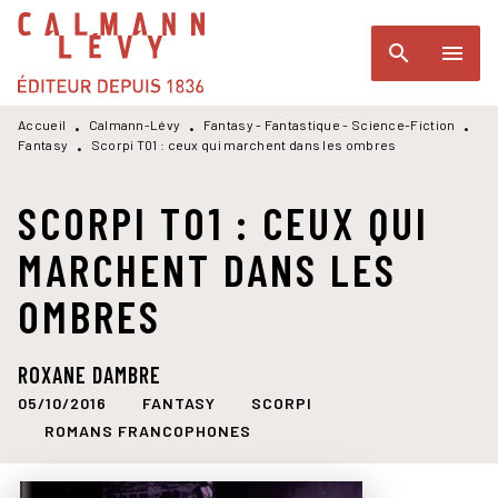
MENU
RECHERCHE
CONTENU
search
menu
PIED DE PAGE
Accueil
Calmann-Lévy
Fantasy - Fantastique - Science-Fiction
•
•
•
Fantasy
Scorpi T01 : ceux qui marchent dans les ombres
•
SCORPI T01 : CEUX QUI
MARCHENT DANS LES
OMBRES
ROXANE DAMBRE
05/10/2016
FANTASY
SCORPI
ROMANS FRANCOPHONES