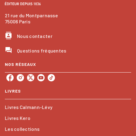
21 rue du Montparnasse
75006 Paris
contacts
Nous contacter
question_answer
Questions fréquentes
NOS RÉSEAUX
LIVRES
Livres Calmann-Lévy
Livres Kero
Les collections