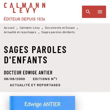
MENU
RECHERCHE
CONTENU
search
menu
PIED DE PAGE
Accueil
Calmann-Lévy
Documents et Essais
•
•
•
Actualité et reportages
Sages paroles d'enfants
•
SAGES PAROLES
D'ENFANTS
DOCTEUR EDWIGE ANTIER
06/09/2000
EDITIONS N°1
ACTUALITÉ ET REPORTAGES