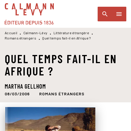
MENU
RECHERCHE
CONTENU
search
menu
PIED DE PAGE
Accueil
Calmann-Lévy
Littérature étrangère
•
•
•
Romans étrangers
Quel temps fait-il en Afrique ?
•
QUEL TEMPS FAIT-IL EN
AFRIQUE ?
MARTHA GELLHOM
08/03/2006
ROMANS ÉTRANGERS