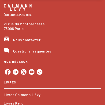
21 rue du Montparnasse
75006 Paris
contacts
Nous contacter
question_answer
Questions fréquentes
NOS RÉSEAUX
LIVRES
Livres Calmann-Lévy
Livres Kero